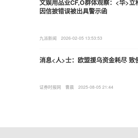
文娱用品业CF,O群体观察：<华>立
因信披错误被出具警示函
九派新闻
2026-02-05 13:53:53
消息<人>士：欧盟援乌资金耗尽 致
证券时报网
曹晨
2025-08-05 21:44