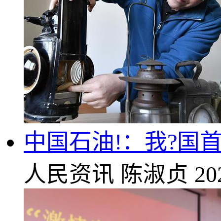
中国石油!：我?国
人民资讯
陈淑贞
20