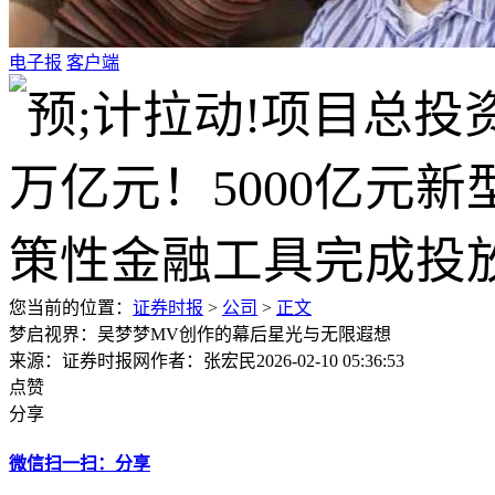
电子报
客户端
您当前的位置：
证券时报
>
公司
>
正文
梦启视界：吴梦梦MV创作的幕后星光与无限遐想
来源：证券时报网
作者：张宏民
2026-02-10 05:36:53
点赞
分享
微信扫一扫：分享