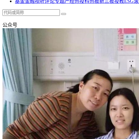
基金
金融
视听
评论
专题
产经
创投
科创板
新三板
投教
ESG
滚
公众号