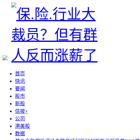
首页
快讯
要闻
股市
新股
信披+
公司
港美股
数据